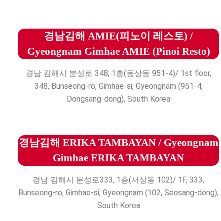
경남김해 AMIE(피노이 레스토) /
Gyeongnam Gimhae AMIE (Pinoi Resto)
경남 김해시 분성로 348, 1층(동상동 951-4)/ 1st floor,
348, Bunseong-ro, Gimhae-si, Gyeongnam (951-4,
Dongsang-dong), South Korea
경남김해 ERIKA TAMBAYAN / Gyeongnam
Gimhae ERIKA TAMBAYAN
경남 김해시 분성로333, 1층(서상동 102)/ 1F, 333,
Bunseong-ro, Gimhae-si, Gyeongnam (102, Seosang-dong),
South Korea