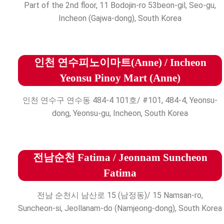
Part of the 2nd floor, 11 Bodojin-ro 53beon-gil, Seo-gu,
Incheon (Gajwa-dong), South Korea
인천 연수피노이마트(Anne) / Incheon
Yeonsu Pinoy Mart (Anne)
인천 연수구 연수동 484-4 101호/ #101, 484-4, Yeonsu-
dong, Yeonsu-gu, Incheon, South Korea
전남순천 Fatima / Jeonnam Suncheon
Fatima
전남 순천시 남산로 15 (남정동)/ 15 Namsan-ro,
Suncheon-si, Jeollanam-do (Namjeong-dong), South Korea