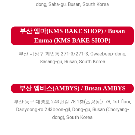
dong, Saha-gu, Busan, South Korea
부산 엠마(KMS BAKE SHOP) / Busan
Emma (KMS BAKE SHOP)
부산 사상구 괘법동 271-3/271-3, Gwaebeop-dong,
Sasang-gu, Busan, South Korea
부산 엠비스(AMBYS) / Busan AMBYS
부산 동구 대영로 243번길 78,1층(초량동)/ 78, 1st floor,
Daeyeong-ro 243beon-gil, Dong-gu, Busan (Choryang-
dong), South Korea