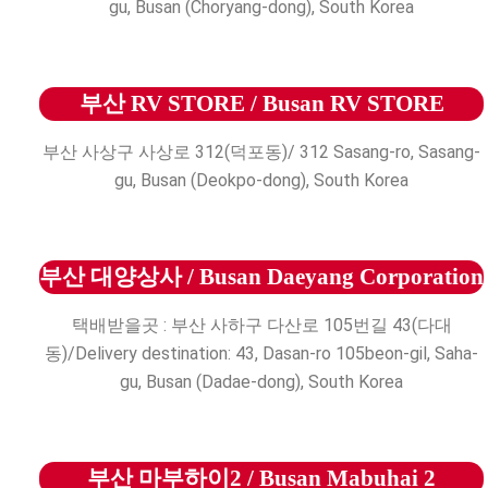
gu, Busan (Choryang-dong), South Korea
부산 RV STORE / Busan RV STORE
부산 사상구 사상로 312(덕포동)/ 312 Sasang-ro, Sasang-
gu, Busan (Deokpo-dong), South Korea
부산 대양상사 / Busan Daeyang Corporation
택배받을곳 : 부산 사하구 다산로 105번길 43(다대
동)/Delivery destination: 43, Dasan-ro 105beon-gil, Saha-
gu, Busan (Dadae-dong), South Korea
부산 마부하이2 / Busan Mabuhai 2